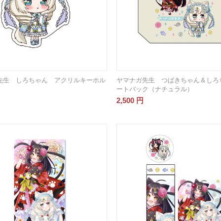
先生 しろちゃん アクリルキーホル
ヤマナガ先生 つばきちゃん＆しろ
ートバック（ナチュラル）
2,500
円