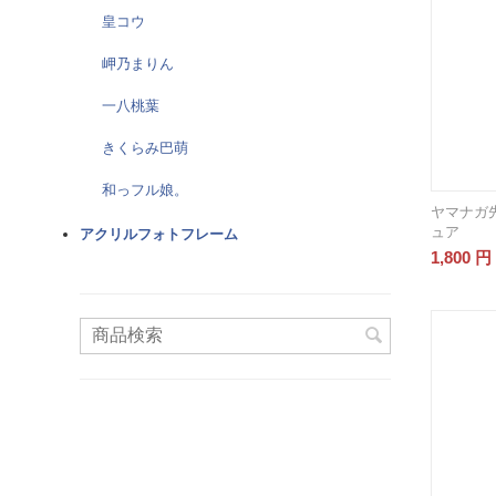
皇コウ
岬乃まりん
一八桃葉
きくらみ巴萌
和っフル娘。
ヤマナガ
ュア
アクリルフォトフレーム
1,800
円