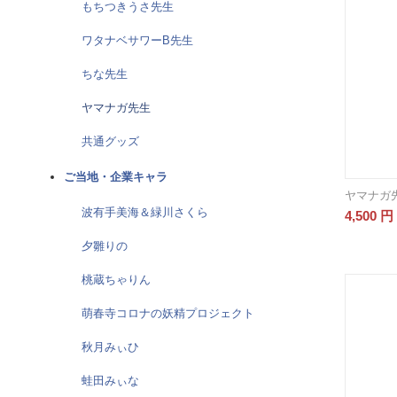
もちつきうさ先生
ワタナベサワーB先生
ちな先生
ヤマナガ先生
共通グッズ
ご当地・企業キャラ
ヤマナガ
波有手美海＆緑川さくら
4,500
円
夕雛りの
桃蔵ちゃりん
萌春寺コロナの妖精プロジェクト
秋月みぃひ
蛙田みぃな