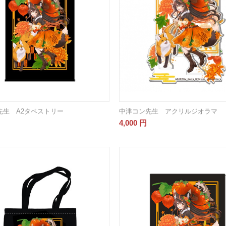
先生 A2タペストリー
中津コン先生 アクリルジオラマ
4,000
円