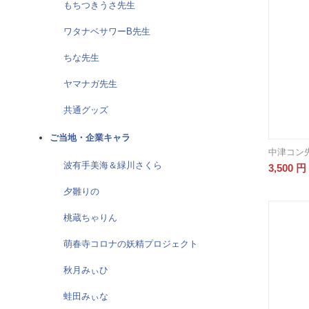
もちつきうさ先生
ワタナベサワーB先生
ちな先生
ヤマナガ先生
共通グッズ
ご当地・企業キャラ
中津コン
波有手美海＆緑川さくら
3,500
円
夕雛りの
桃蔵ちゃりん
萌春寺コロナの妖精プロジェクト
秋月みぃひ
蛙田みぃな