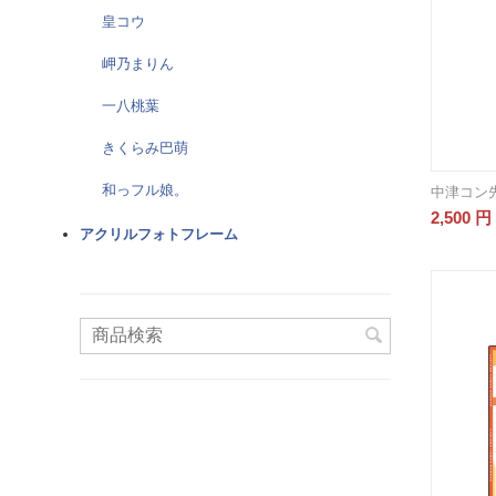
皇コウ
岬乃まりん
一八桃葉
きくらみ巴萌
和っフル娘。
中津コン
2,500
円
アクリルフォトフレーム