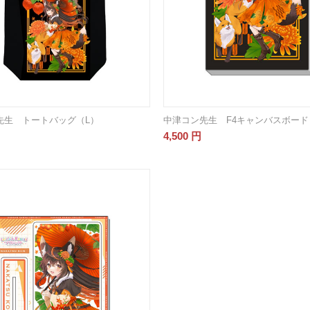
先生 トートバッグ（L）
中津コン先生 F4キャンバスボード
4,500
円